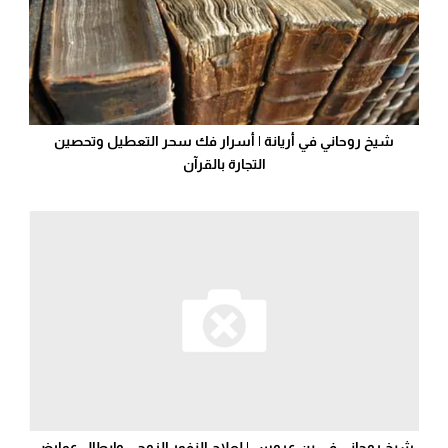
شيخ روحاني في أريانة | أسرار فك سحر التعطيل وتحصين
التجارة بالقرآن
شيخ روحاني في بن عروس | لعلاج النفور الزوجي وإبطال عوارض