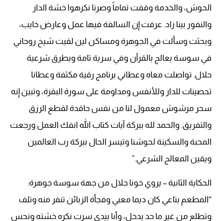
الحوش، والخدمة وقفت تماماً وصرنا نكرهوا خشة الدار
والنفور بينا زاد. عرفت إن السالفة فيها عمل وعارض خايب،
وبحثت وسألت في الجوهرة ومساكن لين لقيت شيخ روحاني
في سوسة يعالج بالقرآن وفي سرية تامة وبطرق شرعية
حلال. تواصلت معاه وعطاني برنامج رقية مكثفة وعطانا
تحصينات للدار وللأنفس ومداومة على سورة البقرة، وتبين إنه
سحر مرشوش معمول لنا من نفس حاقدة لقطع الرزق
والتفريق. والحمد لله ببركة آيات كتاب الله انفك العمل ورجعت
المحبة والسكينة لحوشنا وتيسر الحال ببركة رب العالمين
ويقين المعالج الشرعي.”
الحكاية الثانية – يروي خونا جلال من جهة سوسة جوهرة:
“المطعم بتاعي كان ديما معبي وفجأة الزبائن تنفر منه وتلف
وتطلع من غير ما حد يدخل، وأنا بيدي سرت نكره خشته ونحس